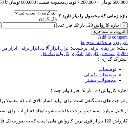
600,000
تومان
–
7,200,000
تومان
محدوده قیمت: 600,000 تومان تا 7,200,000 تومان
بازه زمانی که محصول را نیاز دارید ؟
پاک کردن
اجاره کارواش 120 بار تک فاز عدد
افزودن به سبد خرید
Add to compare
افزودن به علاقه مندی ها
دسته:
ابزارهای برقی
برچسب:
ابزار
,
ابزار آلات
,
ابزار برقی
,
ابزار من
,
200بار سه فاز
,
کارواش آبگرم
,
کارواش تک فاز
اشتراک گذاری :
توضیحات
توضیحات تکمیلی
محصولات بیشتر
اجاره کارواش 120 بار تک فاز ( واتر جت )
واتر جت های دستگاهی است برای تولید فشار بالای آب که معمولا ب
از قبیل موارد استفاده واتر جت ها شستشو ، ایجاد فشار آب برای تست
کارواش 120 بار از قوی ترین کارواش هایی است که به صورت تک فاز میتوان از آن استفاده کرد