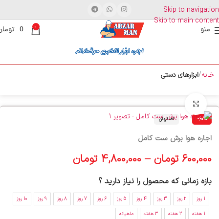
Skip to navigation
Skip to main content
0
منو
0
تومان
خانه
ابزارهای دستی
برای بزرگنمایی کلیک کنید
-60%
اصفهان
اجاره هوا برش ست کامل
600,000
تومان
–
4,800,000
تومان
بازه زمانی که محصول را نیاز دارید ؟
1 روز
2 روز
3 روز
4 روز
5 روز
6 روز
7 روز
8 روز
9 روز
10 روز
1 هفته
2 هفته
3 هفته
ماهیانه