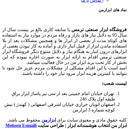
- تماس با ما
نماد های ابزارمن
فروشگاه ابزار صنعتی ترمس
با سابقه کاری بالغ بر بیست سال از
سال 95 به دلایل نیاز های بازار و رفاه مردم در موارد نیاز به استفاده
های کوتاه مدت از بعضی از ابزار ها و همچنین مشکلات بعد از بلا
استفاده ماندن ابزار از قبیل انبار داری و آماده به کار نبودن بعضی از
ابزارهای درون انبار به هنگام نیاز و دلایل متنوع دیگر فروشگاه ابزار
صنعتی ترمس اقدام به ارائه ابزار به صورت اجاره نموده که این
بخش از کار تحت برند ابزار من در حال فعالیت میباشد.
امید است با این اقدام مشکلی از مشکلات مردم عزیز حل شود تا
بتوانند با کمترین هزینه ابزار مرود نیاز خود را داشته باشند.
لیست شعب:
تهران خیابان امام خمینی بعد از سی تیر پاساژ ابزار یراق
طبقه اول پلاک 246
اصفهان اتوبان خرازی خیابان اشرفی اصفهانی ( کهندژ ) نبش
کوچه شماره 3 ابزارمن
کلیه حقوق مادی و معنوی سایت برای
ابزارمن
محفوظ می‌ باشد.
ابزار من انتخاب هوشمندانه ابزار | طراحی سایت
Mohsen Esmaili