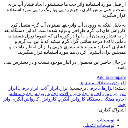
از قبیل موارد استفاده واتر جت ها شستشو ، ایجاد فشار آب برای
تست و حتی برش کاری ، جرم زدایی ویا زنگ زدایی مورد استفاده
قرار میگیرند
به دلیل اینکه به ورودی آب واترجتها نمیتوان آب گرم متصل کرد
کارواش های آب گرم طراحی و تولید شده است که این دستگاه بعد
از به فشار رسیدن آب ، آنرا در کوره ای که عموما دیزل هستند به
دمایی تا 160 درجه سانتی گراد گرم میکند که با این آب گرم و
فشاری که دارد میتواند شستشوی چربی را از آن انتظار داشت و
همچنین برای استریل کردن هم مورد استفاده قرار میگیرند.
در حال حاضر این محصول در انبار موجود نیست و در دسترس نمی
باشد.
Add to compare
افزودن به علاقه مندی ها
دسته:
ابزارهای برقی
برچسب:
ابزار
,
ابزار آلات
,
ابزار برقی
,
ابزار
من
,
ابزارمن
,
اجاره
,
اجاره ابزار آلات
,
اجاره روزانه
,
اجاره ماهانه
,
اجاره هفتگی
,
دستگاه کارواش آبگرم
,
کارواش
,
کارواش آبگرم
,
واتر
جت
اشتراک گذاری :
توضیحات
توضیحات تکمیلی