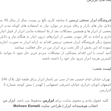
روشگاه ابزار صنعتی ترمس
با سابقه کاری بالغ بر بیست سال از سال 95 به
دلایل نیاز های بازار و رفاه مردم در موارد نیاز به استفاده های کوتاه مدت از
بعضی از ابزار ها و همچنین مشکلات بعد از بلا استفاده ماندن ابزار از قبیل انبار
داری و آماده به کار نبودن بعضی از ابزارهای درون انبار به هنگام نیاز و دلایل
متنوع دیگر فروشگاه ابزار صنعتی ترمس اقدام به ارائه ابزار به صورت اجاره
نموده که این بخش از کار تحت برند ابزار من در حال فعالیت میباشد.
امید است با این اقدام مشکلی از مشکلات مردم عزیز حل شود تا بتوانند با
کمترین هزینه ابزار مرود نیاز خود را داشته باشند.
لیست شعب:
تهران خیابان امام خمینی بعد از سی تیر پاساژ ابزار یراق طبقه اول پلاک 246
اصفهان اتوبان خرازی خیابان اشرفی اصفهانی ( کهندژ ) نبش کوچه شماره 3
ابزارمن
کلیه حقوق مادی و معنوی سایت برای
ابزارمن
محفوظ می‌ باشد.
ابزار من
انتخاب هوشمندانه ابزار | طراحی سایت
Mohsen Esmaili